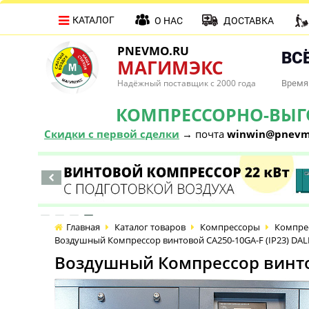
КАТАЛОГ
О НАС
ДОСТАВКА
PNEVMO.RU
ВСЁ
МАГИМЭКС
Надёжный поставщик с 2000 года
Время 
КОМПРЕССОРНО-ВЫГОД
Скидки с первой сделки
→ почта
winwin@pnevm
Главная
Каталог товаров
Компрессоры
Компре
Воздушный Компрессор винтовой CA250-10GA-F (IP23) DAL
Воздушный Компрессор винтов