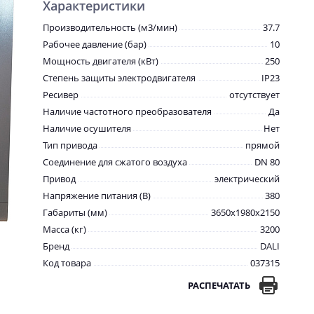
Характеристики
Производительность (м3/мин)
37.7
Рабочее давление (бар)
10
Мощность двигателя (кВт)
250
Степень защиты электродвигателя
IP23
Ресивер
отсутствует
Наличие частотного преобразователя
Да
Наличие осушителя
Нет
Тип привода
прямой
Соединение для сжатого воздуха
DN 80
Привод
электрический
Напряжение питания (В)
380
Габариты (мм)
3650x1980x2150
Масса (кг)
3200
Бренд
DALI
Код товара
037315
РАСПЕЧАТАТЬ