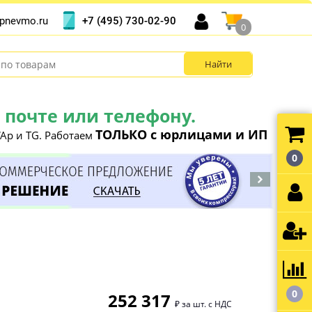
+7 (495) 730-02-90
pnevmo.ru
0
почте или телефону.
ТОЛЬКО с юрлицами и ИП
Ap и TG. Работаем
0
0
252 317
₽ за шт. с НДС