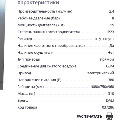
Характеристики
Производительность (м3/мин)
2.4
Рабочее давление (бар)
8
Мощность двигателя (кВт)
15
Степень защиты электродвигателя
IP23
Ресивер
отсутствует
Наличие частотного преобразователя
Да
Наличие осушителя
Нет
Тип привода
прямой
Соединение для сжатого воздуха
G3/4
Привод
электрический
Напряжение питания (В)
380
Габариты (мм)
1080x750x960
Масса (кг)
310
Бренд
DALI
Код товара
037286
РАСПЕЧАТАТЬ