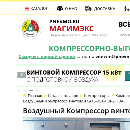
КАТАЛОГ
О НАС
ДОСТАВКА
PNEVMO.RU
ВСЁ
МАГИМЭКС
Надёжный поставщик с 2000 года
Время 
КОМПРЕССОРНО-ВЫГОД
Скидки с первой сделки
→ почта
winwin@pnevm
Главная
Каталог товаров
Компрессоры
Компре
Воздушный Компрессор винтовой CA15-8GA-F (IP23) DALI
Воздушный Компрессор винтов