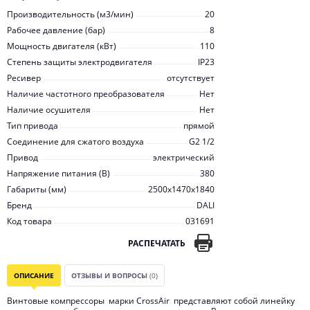
Производительность (м3/мин)
20
Рабочее давление (бар)
8
Мощность двигателя (кВт)
110
Степень защиты электродвигателя
IP23
Ресивер
отсутствует
Наличие частотного преобразователя
Нет
Наличие осушителя
Нет
Тип привода
прямой
Соединение для сжатого воздуха
G2 1/2
Привод
электрический
Напряжение питания (В)
380
Габариты (мм)
2500x1470x1840
Бренд
DALI
Код товара
031691
РАСПЕЧАТАТЬ
ОПИСАНИЕ
ОТЗЫВЫ И ВОПРОСЫ
(0)
Винтовые компрессоры марки CrossAir представляют собой линейку