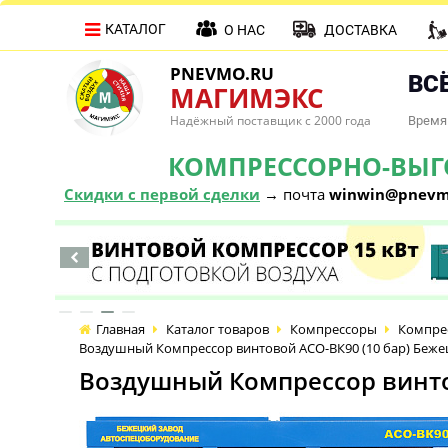
КАТАЛОГ
О НАС
ДОСТАВКА
PNEVMO.RU
ВСЁ
МАГИМЭКС
Надёжный поставщик с 2000 года
Время 
КОМПРЕССОРНО-ВЫГОД
Скидки с первой сделки
→ почта
winwin@pnevm
Главная
Каталог товаров
Компрессоры
Компре
Воздушный Компрессор винтовой АСО-ВК90 (10 бар) Беже
Воздушный Компрессор винто