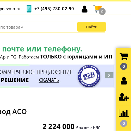
+7 (495) 730-02-90
pnevmo.ru
0
почте или телефону.
ТОЛЬКО с юрлицами и ИП
Ap и TG. Работаем
0
вод АСО
0
2 224 000
₽ за шт. с НДС