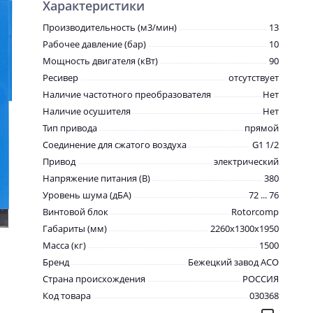
Характеристики
Производительность (м3/мин)
13
Рабочее давление (бар)
10
Мощность двигателя (кВт)
90
Ресивер
отсутствует
Наличие частотного преобразователя
Нет
Наличие осушителя
Нет
Тип привода
прямой
Соединение для сжатого воздуха
G1 1/2
Привод
электрический
Напряжение питания (В)
380
Уровень шума (дБА)
72 ... 76
Винтовой блок
Rotorcomp
Габариты (мм)
2260x1300x1950
Масса (кг)
1500
Бренд
Бежецкий завод АСО
Страна происхождения
РОССИЯ
Код товара
030368