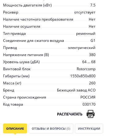
Мощность двигателя (кВт)
7.5
Ресивер
отсутствует
Наличие частотного преобразователя
Нет
Наличие осушителя
Нет
Тип привода
ременный
Соединение для сжатого воздуха
G1
Привод
электрический
Напряжение питания (В)
380
Уровень шума (дБА)
64 ... 68
Винтовой блок
Rotorcomp
Габариты (мм)
1550x850x800
Масса (кг)
260
Бренд
Бежецкий завод АСО
Страна происхождения
РОССИЯ
Код товара
030170
РАСПЕЧАТАТЬ
ОПИСАНИЕ
ОТЗЫВЫ И ВОПРОСЫ
(0)
ИНСТРУКЦИИ