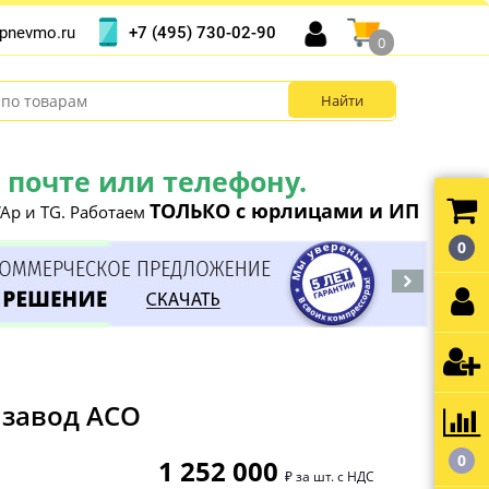
+7 (495) 730-02-90
pnevmo.ru
0
почте или телефону.
ТОЛЬКО с юрлицами и ИП
Ap и TG. Работаем
0
 завод АСО
0
1 252 000
₽ за шт. с НДС