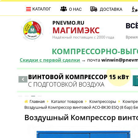
КАТАЛОГ
О НАС
ДОСТАВКА
PNEVMO.RU
ВСЁ
МАГИМЭКС
Надёжный поставщик с 2000 года
Время 
КОМПРЕССОРНО-ВЫГОД
Скидки с первой сделки
→ почта
winwin@pnevm
Главная
Каталог товаров
Компрессоры
Компре
Воздушный Компрессор винтовой АСО-ВК30 ESQ (8 бар) Б
Воздушный Компрессор винто