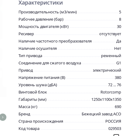
Характеристики
Производительность (м3/мин)
5
Рабочее давление (бар)
8
Мощность двигателя (кВт)
30
Ресивер
отсутствует
Наличие частотного преобразователя
Да
Наличие осушителя
Нет
Тип привода
ременный
Соединение для сжатого воздуха
G1
Привод
электрический
Напряжение питания (В)
380
Уровень шума (дБА)
72 ... 76
Винтовой блок
Rotorcomp
Габариты (мм)
1250x1100x1350
Масса (кг)
690
Бренд
Бежецкий завод АСО
Страна происхождения
РОССИЯ
Код товара
029503