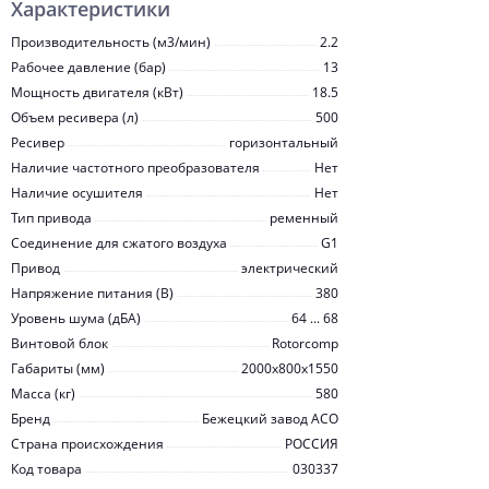
Характеристики
Производительность (м3/мин)
2.2
Рабочее давление (бар)
13
Мощность двигателя (кВт)
18.5
Объем ресивера (л)
500
Ресивер
горизонтальный
Наличие частотного преобразователя
Нет
Наличие осушителя
Нет
Тип привода
ременный
Соединение для сжатого воздуха
G1
Привод
электрический
Напряжение питания (В)
380
Уровень шума (дБА)
64 ... 68
Винтовой блок
Rotorcomp
Габариты (мм)
2000x800x1550
Масса (кг)
580
Бренд
Бежецкий завод АСО
Страна происхождения
РОССИЯ
Код товара
030337