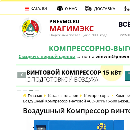
КАТАЛОГ
О НАС
ДОСТАВКА
PNEVMO.RU
ВСЁ
МАГИМЭКС
Надёжный поставщик с 2000 года
Время 
КОМПРЕССОРНО-ВЫГОД
Скидки с первой сделки
→ почта
winwin@pnevm
Главная
Каталог товаров
Компрессоры
Компре
Воздушный Компрессор винтовой АСО-ВК11/16-500 Бежец
Воздушный Компрессор винто