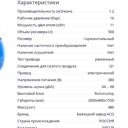
Характеристики
Производительность (м3/мин)
1.2
Рабочее давление (бар)
16
Мощность двигателя (кВт)
11
Объем ресивера (л)
500
Ресивер
горизонтальный
Наличие частотного преобразователя
Нет
Наличие осушителя
Нет
Тип привода
ременный
Соединение для сжатого воздуха
G1
Привод
электрический
Напряжение питания (В)
380
Уровень шума (дБА)
64 ... 68
Винтовой блок
Rotorcomp
Габариты (мм)
2000x800x1550
Масса (кг)
480
Бренд
Бежецкий завод АСО
Страна происхождения
РОССИЯ
Код товара
030278