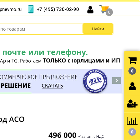
+7 (495) 730-02-90
pnevmo.ru
0
почте или телефону.
ТОЛЬКО с юрлицами и ИП
Ap и TG. Работаем
0
од АСО
0
496 000
₽ за шт. с НДС