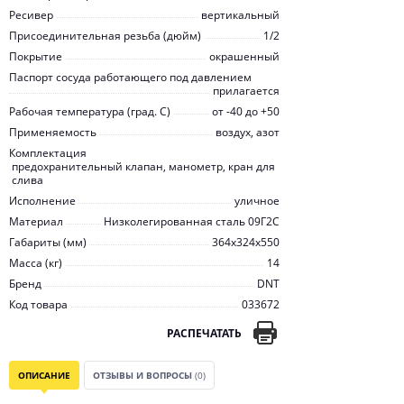
Ресивер
вертикальный
Присоединительная резьба (дюйм)
1/2
Покрытие
окрашенный
Паспорт сосуда работающего под давлением
прилагается
Рабочая температура (град. C)
от -40 до +50
Применяемость
воздух, азот
Комплектация
предохранительный клапан, манометр, кран для
слива
Исполнение
уличное
Материал
Низколегированная сталь 09Г2С
Габариты (мм)
364х324х550
Масса (кг)
14
Бренд
DNT
Код товара
033672
РАСПЕЧАТАТЬ
ОПИСАНИЕ
ОТЗЫВЫ И ВОПРОСЫ
(0)