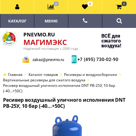
0
0
0
КАТАЛОГ
МЕНЮ
PNEVMO.RU
ВСЁ для
МАГИМЭКС
сжатого
воздуха!
Надёжный поставщик с 2000 года
+7 (495) 730-02-90
zakaz@pnevmo.ru
Главная
Каталог товаров
Ресиверы и воздухосборники
Вертикальные ресиверы для сжатого воздуха
Ресивер воздушный уличного исполнения DNT РВ-25У, 10 бар
(-40...+50С)
Ресивер воздушный уличного исполнения DNT
РВ-25У, 10 бар (-40...+50С)