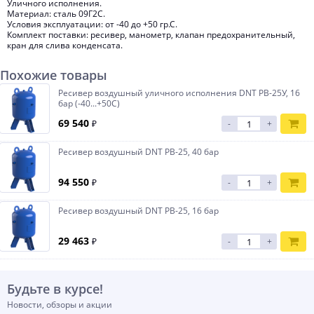
Уличного исполнения.
Материал: сталь 09Г2С.
Условия эксплуатации: от -40 до +50 гр.С.
Комплект поставки: ресивер, манометр, клапан предохранительный,
кран для слива конденсата.
Похожие товары
Ресивер воздушный уличного исполнения DNT РВ-25У, 16
бар (-40...+50С)
69 540
₽
-
+
Ресивер воздушный DNT РВ-25, 40 бар
94 550
₽
-
+
Ресивер воздушный DNT РВ-25, 16 бар
29 463
₽
-
+
Будьте в курсе!
Новости, обзоры и акции