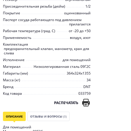
Присоединительная резьба (дюйм)
1/2
Покрытие
оцинкованный
Паспорт сосуда работающего под давлением
прилагается
Рабочая температура (град. C)
от -20 до +50
Применяемость
воздух, азот
Комплектация
предохранительный клапан, манометр, кран для
слива
Исполнение
для помещений
Материал
Низколегированная сталь 09Г2С
Габариты (мм)
364х324х1355
Масса (кг)
34
Бренд
DNT
Код товара
033759
РАСПЕЧАТАТЬ
ОПИСАНИЕ
ОТЗЫВЫ И ВОПРОСЫ
(0)
Для помещений