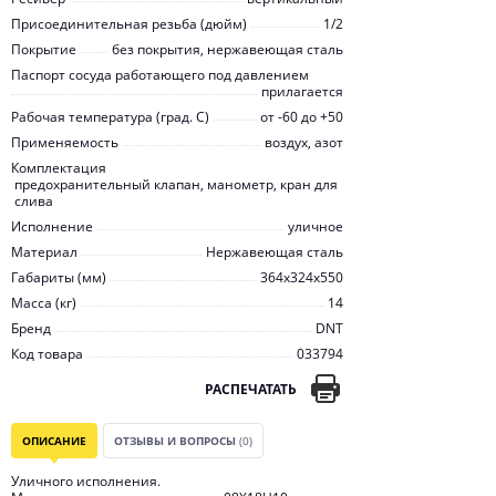
Присоединительная резьба (дюйм)
1/2
Покрытие
без покрытия, нержавеющая сталь
Паспорт сосуда работающего под давлением
прилагается
Рабочая температура (град. C)
от -60 до +50
Применяемость
воздух, азот
Комплектация
предохранительный клапан, манометр, кран для
слива
Исполнение
уличное
Материал
Нержавеющая сталь
Габариты (мм)
364х324х550
Масса (кг)
14
Бренд
DNT
Код товара
033794
РАСПЕЧАТАТЬ
ОПИСАНИЕ
ОТЗЫВЫ И ВОПРОСЫ
(0)
Уличного исполнения.