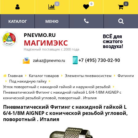
0
0
0
КАТАЛОГ
МЕНЮ
PNEVMO.RU
ВСЁ для
МАГИМЭКС
сжатого
воздуха!
Надёжный поставщик с 2000 года
+7 (495) 730-02-90
zakaz@pnevmo.ru
Главная
Каталог товаров
Элементы пневмосистем
Фитинги
Под накидную гайку
Углок поворотный с накидной гайкой и наружной резьбой
Пневматический Фитинг с накидной гайкой L 6/4-1/8M AIGNEP с
конической резьбой угловой, поворотный . Италия
Пневматический Фитинг с накидной гайкой L
6/4-1/8M AIGNEP с конической резьбой угловой,
поворотный . Италия