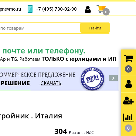
+7 (495) 730-02-90
pnevmo.ru
0
почте или телефону.
ТОЛЬКО с юрлицами и ИП
Ap и TG. Работаем
0
тройник . Италия
0
304
₽ за шт. с НДС