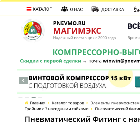
КАТАЛОГ
О НАС
ДОСТАВКА
PNEVMO.RU
ВСЁ
МАГИМЭКС
Надёжный поставщик с 2000 года
Время 
КОМПРЕССОРНО-ВЫГОД
Скидки с первой сделки
→ почта
winwin@pnevm
Главная
Каталог товаров
Элементы пневмосистем
Тройник с 3 накидными гайками
Пневматический Фитинг
Пневматический Фитинг с нак