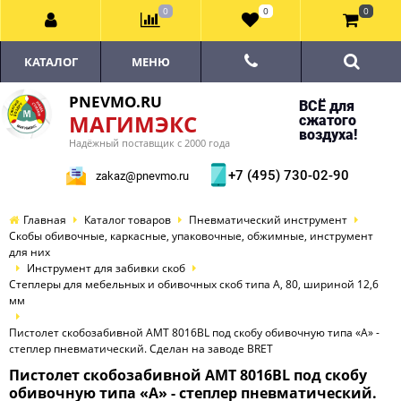
0
0
0
КАТАЛОГ
МЕНЮ
PNEVMO.RU
ВСЁ для
МАГИМЭКС
сжатого
воздуха!
Надёжный поставщик с 2000 года
+7 (495) 730-02-90
zakaz@pnevmo.ru
Главная
Каталог товаров
Пневматический инструмент
Скобы обивочные, каркасные, упаковочные, обжимные, инструмент
для них
Инструмент для забивки скоб
Степлеры для мебельных и обивочных скоб типа A, 80, шириной 12,6
мм
Пистолет скобозабивной AMT 8016BL под скобу обивочную типа «А» -
степлер пневматический. Сделан на заводе BRET
Пистолет скобозабивной AMT 8016BL под скобу
обивочную типа «А» - степлер пневматический.