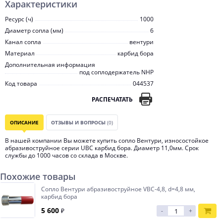
Характеристики
Ресурс (ч)
1000
Диаметр сопла (мм)
6
Канал сопла
вентури
Материал
карбид бора
Дополнительная информация
под соплодержатель NHP
Код товара
044537
РАСПЕЧАТАТЬ
ОПИСАНИЕ
ОТЗЫВЫ И ВОПРОСЫ
(0)
В нашей компании Вы можете купить сопло Вентури, износостойкое
абразивоструйное серии UBC карбид бора. Диаметр 11,0мм. Срок
службы до 1000 часов со склада в Москве.
Похожие товары
Сопло Вентури абразивоструйное VBC-4,8, d=4,8 мм,
карбид бора
5 600
₽
-
+