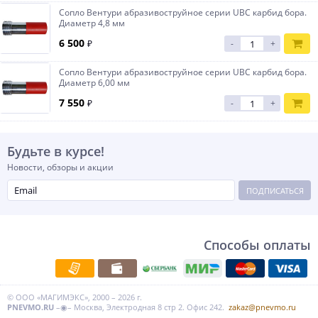
Сопло Вентури абразивоструйное серии UBC карбид бора.
Диаметр 4,8 мм
6 500
₽
-
+
Сопло Вентури абразивоструйное серии UBC карбид бора.
Диаметр 6,00 мм
7 550
₽
-
+
Будьте в курсе!
Новости, обзоры и акции
ПОДПИСАТЬСЯ
Способы оплаты
© ООО «МАГИМЭКС», 2000 – 2026 г.
PNEVMO.RU
–◉– Москва, Электродная 8 стр 2. Офис 242.
zakaz@pnevmo.ru