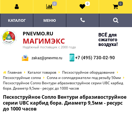
0
0
0
КАТАЛОГ
МЕНЮ
PNEVMO.RU
ВСЁ для
МАГИМЭКС
сжатого
воздуха!
Надёжный поставщик с 2000 года
+7 (495) 730-02-90
zakaz@pnevmo.ru
Главная
Каталог товаров
Пескоструйное оборудование
Пескоструйные сопла
Сопла и соплодержатели под резьбу 50мм
Пескоструйное Сопло Вентури абразивоструйное серии UBC карбид
бора. Диаметр 9,5мм - ресурс до 1000 часов
Пескоструйное Сопло Вентури абразивоструйное
серии UBC карбид бора. Диаметр 9,5мм - ресурс
до 1000 часов