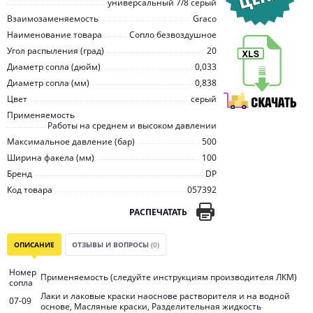
универсальный 7/8 серый
Взаимозаменяемость
Graco
Наименование товара
Сопло безвоздушное
Угол распыления (град)
20
Диаметр сопла (дюйм)
0,033
Диаметр сопла (мм)
0,838
Цвет
серый
Применяемость
Работы на среднем и высоком давлении
Максимальное давление (бар)
500
Ширина факела (мм)
100
Бренд
DP
Код товара
057392
РАСПЕЧАТАТЬ
ОПИСАНИЕ
ОТЗЫВЫ И ВОПРОСЫ
(0)
Номер
Применяемость (следуйте инструкциям производителя ЛКМ)
сопла
Лаки и лаковые краски наоснове растворителя и на водной
07-09
основе, Масляные краски, Разделительная жидкость