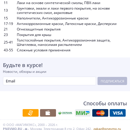
11
Лаки на основе синтетической смолы, ПВХ-лаки
Грунтовки, эмали и лаки первого покрытия, на основе
13
синтетических смол, акриловые
15
Наполнители, Антикоррозионные краски
17-19
Антикоррозионные краски, Латексные краски, Дисперсии
21
Огнезащитные покрытия
23
Покрытия для крыш
Толстослойные покрытия, Антикоррозионная защита,
25-41
Шпатлевка, наносимая распылением
43-55
Сложные условия применения
Будьте в курсе!
Новости, обзоры и акции
ПОДПИСАТЬСЯ
Способы оплаты
© ООО «МАГИМЭКС», 2000 – 2026 г.
PNEVMO.RU
–◉– Москва, Электродная 8 стр 2. Офис 242.
zakaz@pnevmo.ru