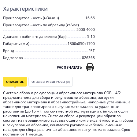
Характеристики
Производительность (м3/мин)
16.66
Производительность по абразиву (кг/час)
2000-4000
Диапазон рабочего давления (бар)
5-10
Габариты (мм)
1300х850х1700
Бренд
PST
Код товара
026368
РАСПЕЧАТАТЬ
ОПИСАНИЕ
ОТЗЫВЫ И ВОПРОСЫ
(0)
Система сбора и рекуперации абразивного материала СОВ – 4/2
предназначена для сбора и рекуперации абразива, загрузки
абразивного материала в абразивоструйные, напорные установ-ки, а
также для транспортировки сыпучих материалов на удаленные
расстояния (до 15 м), при со-вместной эксплуатации с ёмкостью для
накопления материала. Система сбора и рекуперации абразива
состоит из передвижного всасывающего комплекса, ёмкости для сбора
и рекуперации абразива, комплекта рукавов и кабелей, сменных
насадок для сбора различных абразивов и сыпучих материалов. Срок
поставки от 1 месяца.