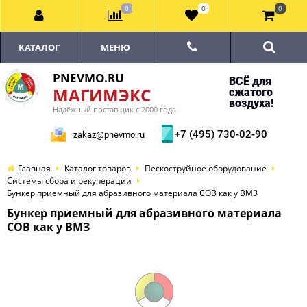
0
0
0
КАТАЛОГ
МЕНЮ
PNEVMO.RU
ВСЁ для
МАГИМЭКС
сжатого
воздуха!
Надёжный поставщик с 2000 года
+7 (495) 730-02-90
zakaz@pnevmo.ru
Главная
Каталог товаров
Пескоструйное оборудование
Системы сбора и рекуперации
Бункер приемный для абразивного материала СОВ как у ВМЗ
Бункер приемный для абразивного материала
СОВ как у ВМЗ