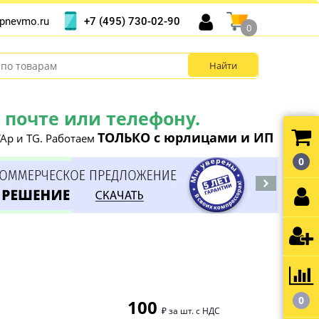
+7 (495) 730-02-90
pnevmo.ru
0
почте или телефону.
ТОЛЬКО с юрлицами и ИП
Ap и TG. Работаем
0
0
100
₽ за шт. с НДС