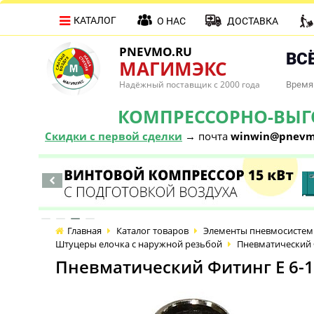
КАТАЛОГ
О НАС
ДОСТАВКА
PNEVMO.RU
ВСЁ
МАГИМЭКС
Надёжный поставщик с 2000 года
Время 
КОМПРЕССОРНО-ВЫГОД
Скидки с первой сделки
→ почта
winwin@pnevm
Главная
Каталог товаров
Элементы пневмосистем
Штуцеры елочка с наружной резьбой
Пневматический Ф
Пневматический Фитинг E 6-1