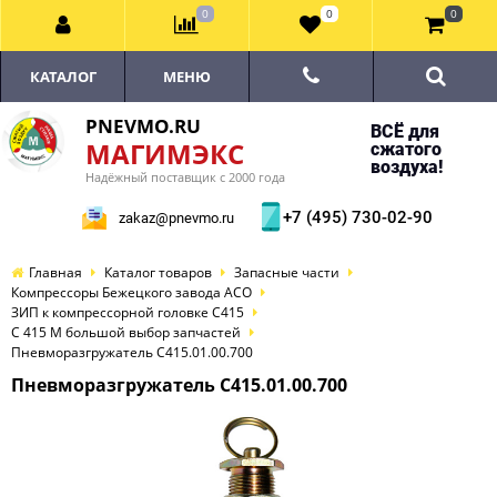
0
0
0
КАТАЛОГ
МЕНЮ
PNEVMO.RU
ВСЁ для
МАГИМЭКС
сжатого
воздуха!
Надёжный поставщик с 2000 года
+7 (495) 730-02-90
zakaz@pnevmo.ru
Главная
Каталог товаров
Запасные части
Компрессоры Бежецкого завода АСО
ЗИП к компрессорной головке С415
С 415 М большой выбор запчастей
Пневморазгружатель С415.01.00.700
Пневморазгружатель С415.01.00.700