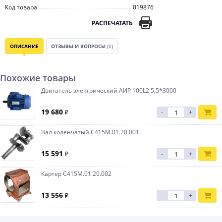
Код товара
019876
РАСПЕЧАТАТЬ
ОПИСАНИЕ
ОТЗЫВЫ И ВОПРОСЫ
(0)
Похожие товары
Двигатель электрический АИР 100L2 5,5*3000
19 680
₽
-
+
Вал коленчатый С415М.01.20.001
15 591
₽
-
+
Картер С415М.01.20.002
13 556
₽
-
+