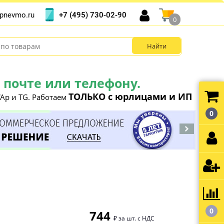
+7 (495) 730-02-90
pnevmo.ru
0
почте или телефону.
ТОЛЬКО с юрлицами и ИП
Ap и TG. Работаем
0
0
744
₽ за шт. с НДС