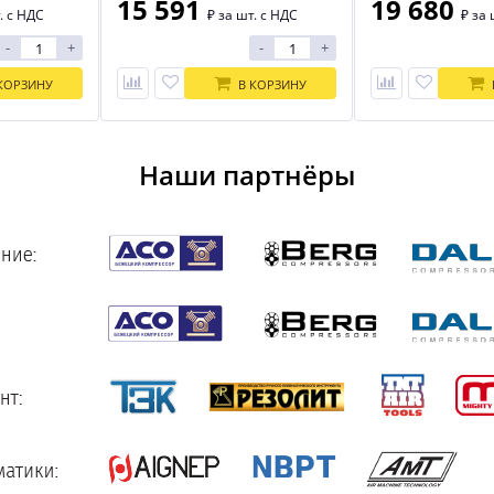
15 591
19 680
. с НДС
₽
за шт. с НДС
₽
за 
-
+
-
+
КОРЗИНУ
В КОРЗИНУ
Наши партнёры