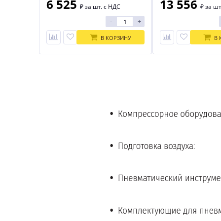
6 525
13 556
₽
за шт. с НДС
₽
за шт
-
+
В КОРЗИНУ
В 