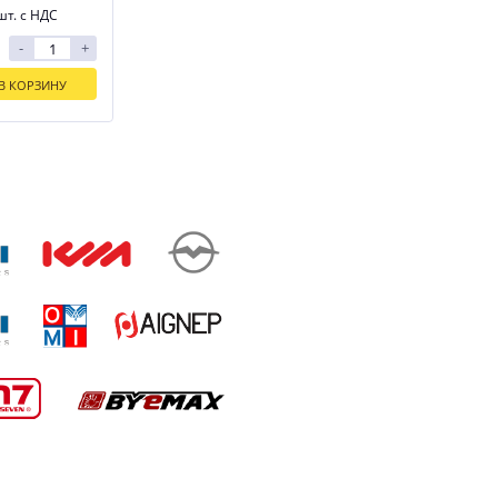
шт. с НДС
-
+
В КОРЗИНУ