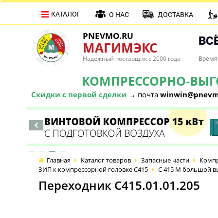
КАТАЛОГ
О НАС
ДОСТАВКА
PNEVMO.RU
ВСЁ
МАГИМЭКС
Надёжный поставщик с 2000 года
Время 
КОМПРЕССОРНО-ВЫГОД
Скидки с первой сделки
→ почта
winwin@pnevm
Главная
Каталог товаров
Запасные части
Компр
ЗИП к компрессорной головке С415
С 415 М большой в
Переходник С415.01.01.205