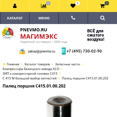
0
0
0
КАТАЛОГ
МЕНЮ
PNEVMO.RU
ВСЁ для
МАГИМЭКС
сжатого
воздуха!
Надёжный поставщик с 2000 года
+7 (495) 730-02-90
zakaz@pnevmo.ru
Главная
Каталог товаров
Запасные части
Компрессоры Бежецкого завода АСО
ЗИП к компрессорной головке С415
С 415 М большой выбор запчастей
Палец поршня С415.01.00.202
Палец поршня С415.01.00.202