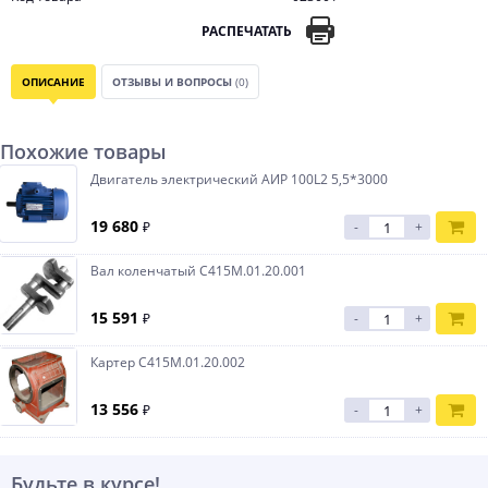
РАСПЕЧАТАТЬ
ОПИСАНИЕ
ОТЗЫВЫ И ВОПРОСЫ
(0)
Похожие товары
Двигатель электрический АИР 100L2 5,5*3000
19 680
₽
-
+
Вал коленчатый С415М.01.20.001
15 591
₽
-
+
Картер С415М.01.20.002
13 556
₽
-
+
Будьте в курсе!