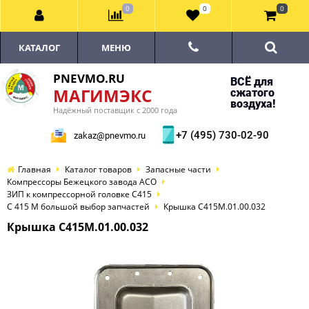
0
0
0
КАТАЛОГ
МЕНЮ
PNEVMO.RU
ВСЁ для
МАГИМЭКС
сжатого
воздуха!
Надёжный поставщик с 2000 года
+7 (495) 730-02-90
zakaz@pnevmo.ru
Главная
Каталог товаров
Запасные части
Компрессоры Бежецкого завода АСО
ЗИП к компрессорной головке С415
С 415 М большой выбор запчастей
Крышка С415М.01.00.032
Крышка С415М.01.00.032