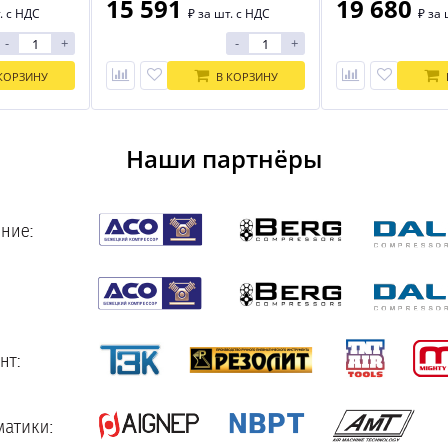
15 591
19 680
. с НДС
₽
за шт. с НДС
₽
за 
-
+
-
+
КОРЗИНУ
В КОРЗИНУ
Наши партнёры