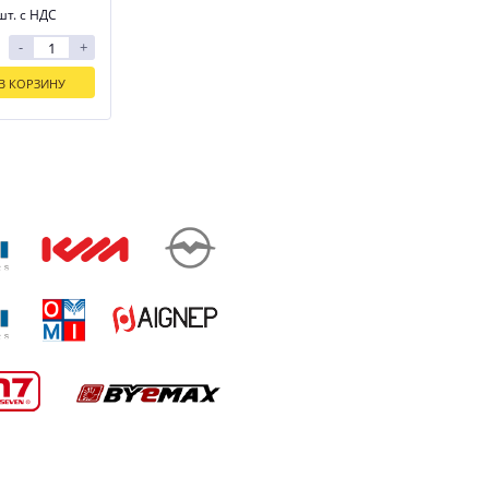
шт. с НДС
-
+
В КОРЗИНУ