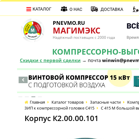
КАТАЛОГ
О НАС
ДОСТАВКА
PNEVMO.RU
ВСЁ
МАГИМЭКС
Надёжный поставщик с 2000 года
Время 
КОМПРЕССОРНО-ВЫГОД
Скидки с первой сделки
→ почта
winwin@pnevm
Главная
Каталог товаров
Запасные части
Компр
ЗИП к компрессорной головке С415
С 415 М большой в
Корпус К2.00.00.101