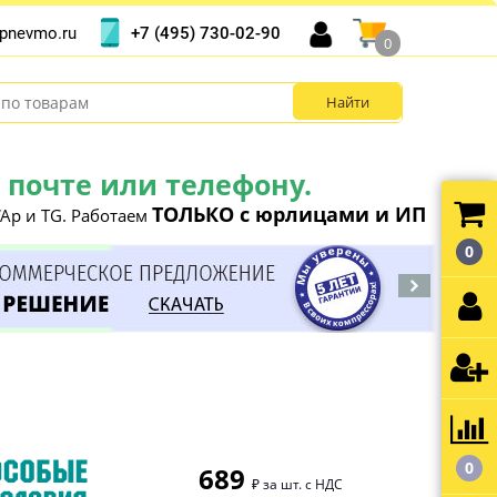
+7 (495) 730-02-90
pnevmo.ru
0
почте или телефону.
ТОЛЬКО с юрлицами и ИП
Ap и TG. Работаем
0
0
689
₽ за шт. с НДС