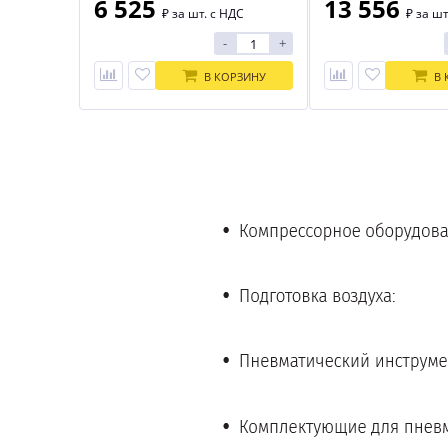
6 525
13 556
₽
за шт. с НДС
₽
за шт
-
+
В КОРЗИНУ
В 