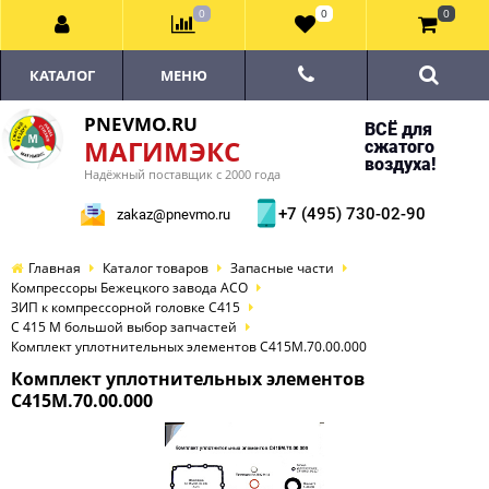
0
0
0
КАТАЛОГ
МЕНЮ
PNEVMO.RU
ВСЁ для
МАГИМЭКС
сжатого
воздуха!
Надёжный поставщик с 2000 года
+7 (495) 730-02-90
zakaz@pnevmo.ru
Главная
Каталог товаров
Запасные части
Компрессоры Бежецкого завода АСО
ЗИП к компрессорной головке С415
С 415 М большой выбор запчастей
Комплект уплотнительных элементов С415М.70.00.000
Комплект уплотнительных элементов
С415М.70.00.000