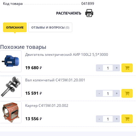
Код товара
041899
РАСПЕЧАТАТЬ
ОПИСАНИЕ
ОТЗЫВЫ И ВОПРОСЫ
(0)
Похожие товары
Двигатель электрический АИР 100L2 5,5*3000
19 680
₽
-
+
Вал коленчатый С415М.01.20.001
15 591
₽
-
+
Картер С415М.01.20.002
13 556
₽
-
+