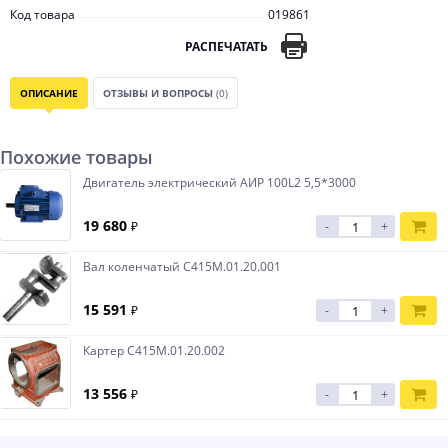
Код товара
019861
РАСПЕЧАТАТЬ
ОПИСАНИЕ
ОТЗЫВЫ И ВОПРОСЫ
(0)
Похожие товары
Двигатель электрический АИР 100L2 5,5*3000
19 680
₽
-
+
Вал коленчатый С415М.01.20.001
15 591
₽
-
+
Картер С415М.01.20.002
13 556
₽
-
+