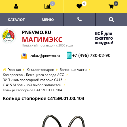
0
0
0
КАТАЛОГ
МЕНЮ
PNEVMO.RU
ВСЁ для
МАГИМЭКС
сжатого
воздуха!
Надёжный поставщик с 2000 года
+7 (495) 730-02-90
zakaz@pnevmo.ru
Главная
Каталог товаров
Запасные части
Компрессоры Бежецкого завода АСО
ЗИП к компрессорной головке С415
С 415 М большой выбор запчастей
Кольцо стопорное С415М.01.00.104
Кольцо стопорное С415М.01.00.104