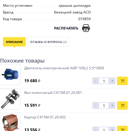
Место установки
крышка цилиндра
Бренд
Бежецкий завод АСО
Код товара
019859
РАСПЕЧАТАТЬ
ОПИСАНИЕ
ОТЗЫВЫ И ВОПРОСЫ
(0)
Похожие товары
Двигатель электрический АИР 100L2 5,5*3000
19 680
₽
-
+
Вал коленчатый С415М.01.20.001
15 591
₽
-
+
Картер С415М.01.20.002
13 556
₽
-
+