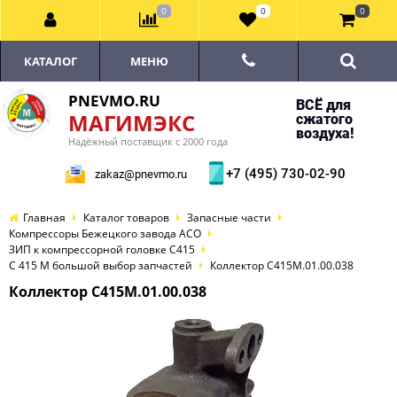
0
0
0
КАТАЛОГ
МЕНЮ
PNEVMO.RU
ВСЁ для
МАГИМЭКС
сжатого
воздуха!
Надёжный поставщик с 2000 года
+7 (495) 730-02-90
zakaz@pnevmo.ru
Главная
Каталог товаров
Запасные части
Компрессоры Бежецкого завода АСО
ЗИП к компрессорной головке С415
С 415 М большой выбор запчастей
Коллектор С415М.01.00.038
Коллектор С415М.01.00.038