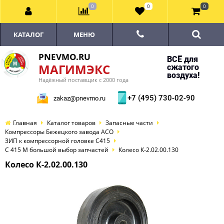
0
0
0
КАТАЛОГ
МЕНЮ
PNEVMO.RU
ВСЁ для
МАГИМЭКС
сжатого
воздуха!
Надёжный поставщик с 2000 года
+7 (495) 730-02-90
zakaz@pnevmo.ru
Главная
Каталог товаров
Запасные части
Компрессоры Бежецкого завода АСО
ЗИП к компрессорной головке С415
С 415 М большой выбор запчастей
Колесо К-2.02.00.130
Колесо К-2.02.00.130