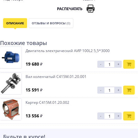
РАСПЕЧАТАТЬ
ОПИСАНИЕ
ОТЗЫВЫ И ВОПРОСЫ
(0)
Похожие товары
Двигатель электрический АИР 100L2 5,5*3000
19 680
₽
-
+
Вал коленчатый С415М.01.20.001
15 591
₽
-
+
Картер С415М.01.20.002
13 556
₽
-
+
Будьте в курсе!