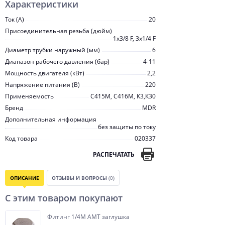
Характеристики
Ток (А)
20
Присоединительная резьба (дюйм)
1х3/8 F, 3х1/4 F
Диаметр трубки наружный (мм)
6
Диапазон рабочего давления (бар)
4-11
Мощность двигателя (кВт)
2,2
Напряжение питания (В)
220
Применяемость
С415М, С416М, К3,К30
Бренд
MDR
Дополнительная информация
без защиты по току
Код товара
020337
РАСПЕЧАТАТЬ
ОПИСАНИЕ
ОТЗЫВЫ И ВОПРОСЫ
(0)
С этим товаром покупают
Фитинг 1/4M AMT заглушка