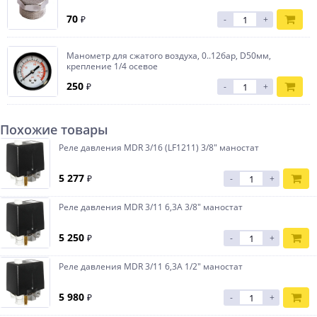
70
₽
-
+
Манометр для сжатого воздуха, 0..12бар, D50мм,
крепление 1/4 осевое
250
₽
-
+
Похожие товары
Реле давления MDR 3/16 (LF1211) 3/8" маностат
5 277
₽
-
+
Реле давления MDR 3/11 6,3А 3/8" маностат
5 250
₽
-
+
Реле давления MDR 3/11 6,3А 1/2" маностат
5 980
₽
-
+