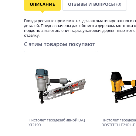
ОПИСАНИЕ
ОТЗЫВЫ И ВОПРОСЫ
(0)
Гвозди реечные применяются для автоматизированного ск
деталей. Предназначены для обшивки деревом, монтажа 
поддонов, изготовления тары, упаковки, деревянных конс
отделку.
С этим товаром покупают
Пистолет гвоздезабивной DAJ
Пистолет гвоздез
XI2190
BOSTITCH F21PL-E
Пистолет гвоздезабивной DAJ
Пистолет гвоздез