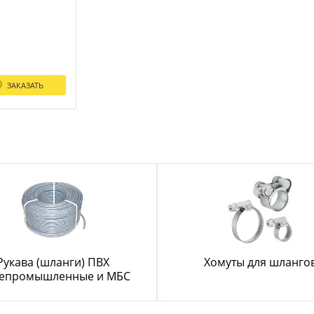
ЗАКАЗАТЬ
Рукава (шланги) ПВХ
Хомуты для шланго
епромышленные и МБС