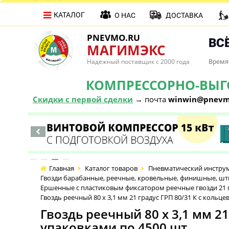
КАТАЛОГ
О НАС
ДОСТАВКА
PNEVMO.RU
ВСЁ
МАГИМЭКС
Надёжный поставщик с 2000 года
Время 
КОМПРЕССОРНО-ВЫГОД
Скидки с первой сделки
→ почта
winwin@pnevm
Главная
Каталог товаров
Пневматический инстру
Гвозди барабанные, реечные, кровельные, финишные, ш
Ершенные с пластиковым фиксатором реечные гвозди 21 г
Гвоздь реечный 80 х 3,1 мм 21 градус ГРП 80/31 К с коль
Гвоздь реечный 80 х 3,1 мм 2
упаковками по 4500 шт