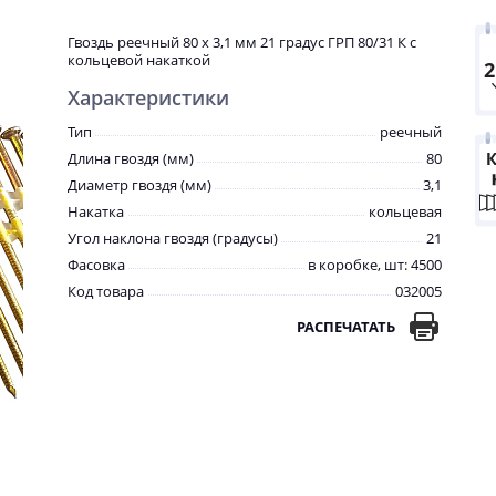
Гвоздь реечный 80 х 3,1 мм 21 градус ГРП 80/31 К с
кольцевой накаткой
Характеристики
Тип
реечный
Длина гвоздя (мм)
80
Диаметр гвоздя (мм)
3,1
Накатка
кольцевая
Угол наклона гвоздя (градусы)
21
Фасовка
в коробке, шт: 4500
Код товара
032005
РАСПЕЧАТАТЬ