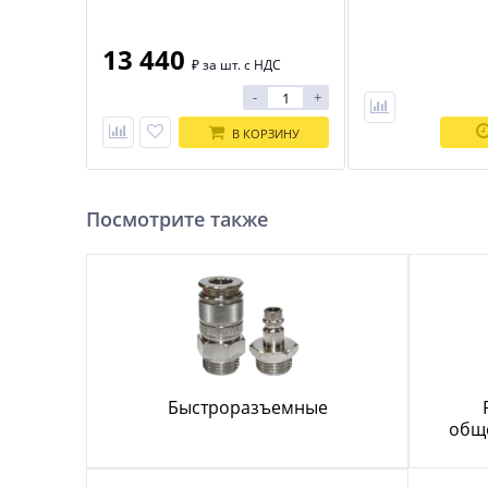
XI2190
BOSTITCH F21PL-E
13 440
₽
за шт. с НДС
-
+
В КОРЗИНУ
Посмотрите также
Быстроразъемные
общ