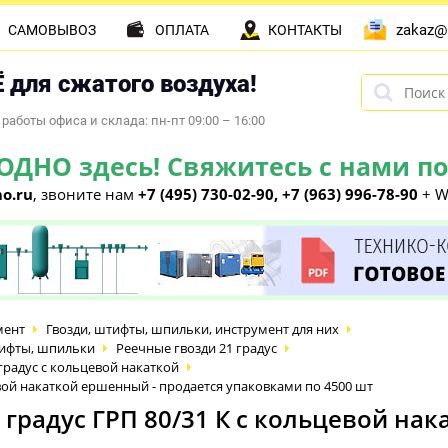
zakaz@
САМОВЫВОЗ
ОПЛАТА
КОНТАКТЫ
 для сжатого воздуха!
работы офиса и склада: пн-пт 09:00 – 16:00
НО здесь! Свяжитесь с нами по 
o.ru
, звоните нам
+7 (495) 730-02-90, +7 (963) 996-78-90
+ W
мент
Гвозди, штифты, шпильки, инструмент для них
тифты, шпильки
Реечные гвозди 21 градус
радус с кольцевой накаткой
цевой накаткой ершенный - продается упаковками по 4500 шт
1 градус ГРП 80/31 К с кольцевой на