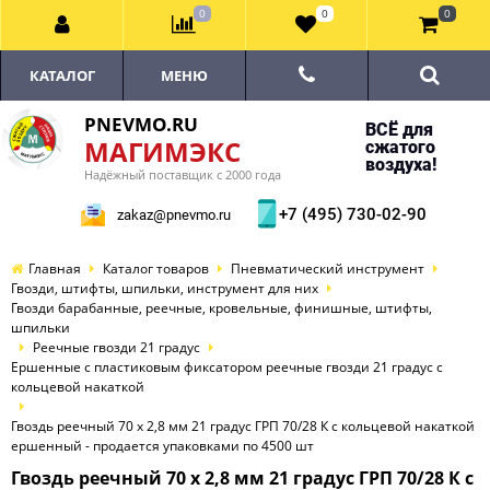
0
0
0
КАТАЛОГ
МЕНЮ
PNEVMO.RU
ВСЁ для
МАГИМЭКС
сжатого
воздуха!
Надёжный поставщик с 2000 года
+7 (495) 730-02-90
zakaz@pnevmo.ru
Главная
Каталог товаров
Пневматический инструмент
Гвозди, штифты, шпильки, инструмент для них
Гвозди барабанные, реечные, кровельные, финишные, штифты,
шпильки
Реечные гвозди 21 градус
Ершенные с пластиковым фиксатором реечные гвозди 21 градус с
кольцевой накаткой
Гвоздь реечный 70 х 2,8 мм 21 градус ГРП 70/28 К с кольцевой накаткой
ершенный - продается упаковками по 4500 шт
Гвоздь реечный 70 х 2,8 мм 21 градус ГРП 70/28 К с