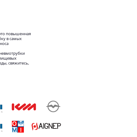
 это повышенная
бку в самых
зноса
Пневмотрубки
 пищевых
ды, свяжитесь,