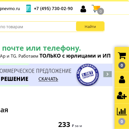
+7 (495) 730-02-90
pnevmo.ru
0
почте или телефону.
ТОЛЬКО с юрлицами и ИП
Ap и TG. Работаем
0
ная
0
233
₽ за м