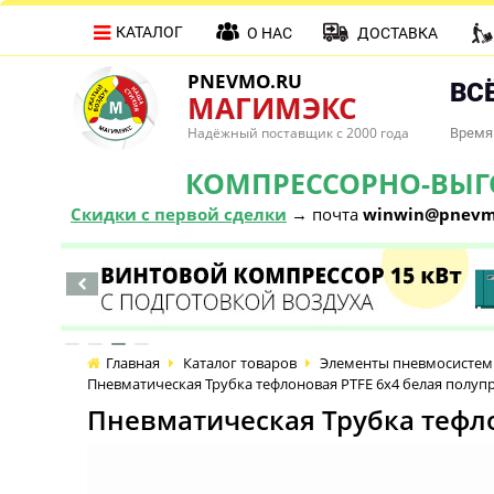
КАТАЛОГ
О НАС
ДОСТАВКА
PNEVMO.RU
ВСЁ
МАГИМЭКС
Надёжный поставщик с 2000 года
Время 
КОМПРЕССОРНО-ВЫГОД
Скидки с первой сделки
→ почта
winwin@pnevm
Главная
Каталог товаров
Элементы пневмосистем
Пневматическая Трубка тефлоновая PTFE 6х4 белая полуп
Пневматическая Трубка тефло