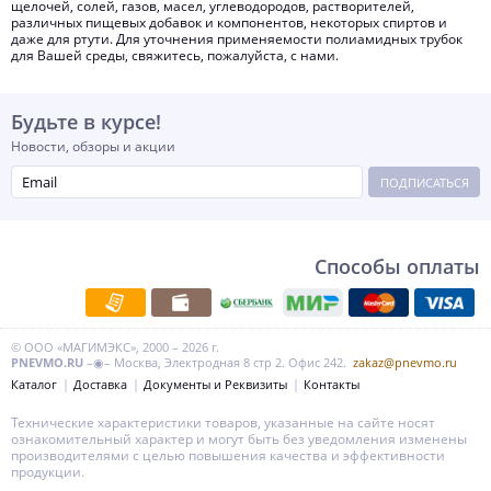
щелочей, солей, газов, масел, углеводородов, растворителей,
различных пищевых добавок и компонентов, некоторых спиртов и
даже для ртути. Для уточнения применяемости полиамидных трубок
для Вашей среды, свяжитесь, пожалуйста, с нами.
Будьте в курсе!
Новости, обзоры и акции
ПОДПИСАТЬСЯ
Способы оплаты
© ООО «МАГИМЭКС», 2000 – 2026 г.
PNEVMO.RU
–◉– Москва, Электродная 8 стр 2. Офис 242.
zakaz@pnevmo.ru
Каталог
Доставка
Документы и Реквизиты
Контакты
Технические характеристики товаров, указанные на сайте носят
ознакомительный характер и могут быть без уведомления изменены
производителями с целью повышения качества и эффективности
продукции.