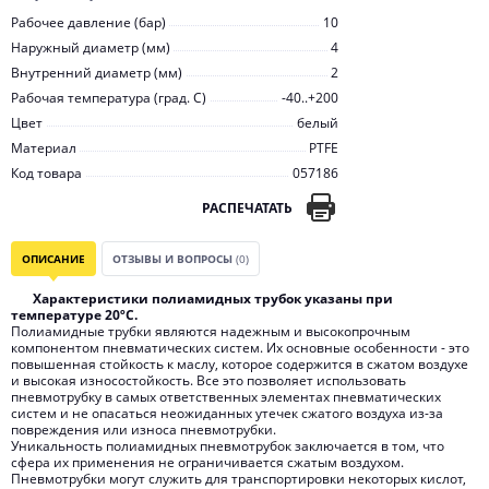
Рабочее давление (бар)
10
Наружный диаметр (мм)
4
Внутренний диаметр (мм)
2
Рабочая температура (град. C)
-40..+200
Цвет
белый
Материал
PTFE
Код товара
057186
РАСПЕЧАТАТЬ
ОПИСАНИЕ
ОТЗЫВЫ И ВОПРОСЫ
(0)
Характеристики полиамидных трубок указаны при
температуре 20ºС.
Полиамидные трубки являются надежным и высокопрочным
компонентом пневматических систем. Их основные особенности - это
повышенная стойкость к маслу, которое содержится в сжатом воздухе
и высокая износостойкость. Все это позволяет использовать
пневмотрубку в самых ответственных элементах пневматических
систем и не опасаться неожиданных утечек сжатого воздуха из-за
повреждения или износа пневмотрубки.
Уникальность полиамидных пневмотрубок заключается в том, что
сфера их применения не ограничивается сжатым воздухом.
Пневмотрубки могут служить для транспортировки некоторых кислот,