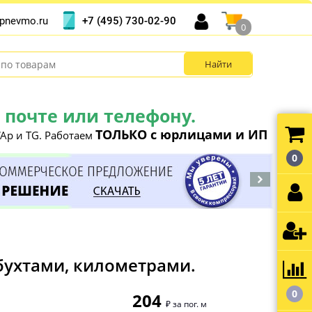
+7 (495) 730-02-90
pnevmo.ru
0
почте или телефону.
ТОЛЬКО с юрлицами и ИП
Ap и TG. Работаем
0
бухтами, километрами.
0
204
₽ за пог. м