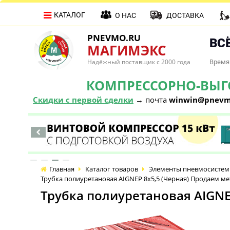
КАТАЛОГ
О НАС
ДОСТАВКА
PNEVMO.RU
ВСЁ
МАГИМЭКС
Надёжный поставщик с 2000 года
Время 
КОМПРЕССОРНО-ВЫГОД
Скидки с первой сделки
→ почта
winwin@pnevm
Главная
Каталог товаров
Элементы пневмосистем
Трубка полиуретановая AIGNEP 8х5,5 (Черная) Продаем м
Трубка полиуретановая AIGNE