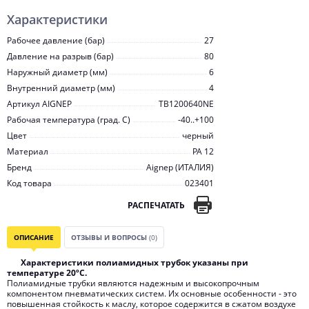
Характеристики
Рабочее давление (бар)
27
Давление на разрыв (бар)
80
Наружный диаметр (мм)
6
Внутренний диаметр (мм)
4
Артикул AIGNEP
TB1200640NE
Рабочая температура (град. C)
-40..+100
Цвет
черный
Материал
PA 12
Бренд
Aignep (ИТАЛИЯ)
Код товара
023401
РАСПЕЧАТАТЬ
ОПИСАНИЕ
ОТЗЫВЫ И ВОПРОСЫ
(0)
Характеристики полиамидных трубок указаны при
температуре 20ºС.
Полиамидные трубки являются надежным и высокопрочным
компонентом пневматических систем. Их основные особенности - это
повышенная стойкость к маслу, которое содержится в сжатом воздухе