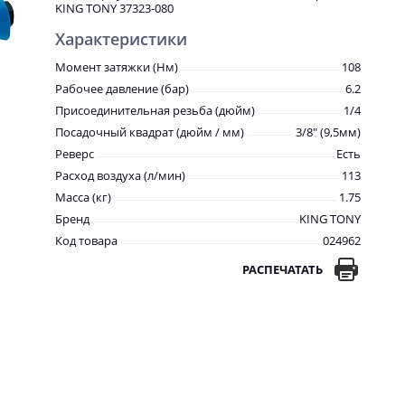
KING TONY 37323-080
Характеристики
Момент затяжки (Нм)
108
Рабочее давление (бар)
6.2
Присоединительная резьба (дюйм)
1/4
Посадочный квадрат (дюйм / мм)
3/8" (9,5мм)
Реверс
Есть
Расход воздуха (л/мин)
113
Масса (кг)
1.75
Бренд
KING TONY
Код товара
024962
РАСПЕЧАТАТЬ