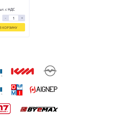
шт. с НДС
-
+
В КОРЗИНУ