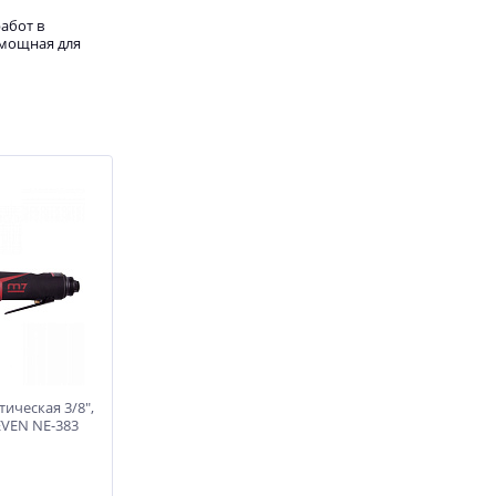
абот в
 мощная для
ическая 3/8",
EVEN NE-383