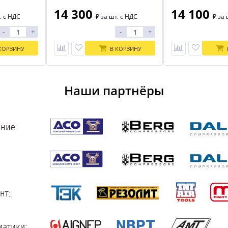
14 300
14 100
. с НДС
₽
за шт. с НДС
₽
за 
-
+
-
+
КОРЗИНУ
В КОРЗИНУ
Наши партнёры