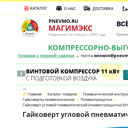
КАТАЛОГ
О НАС
ДОСТАВКА
PNEVMO.RU
ВСЁ
МАГИМЭКС
Надёжный поставщик с 2000 года
Время 
КОМПРЕССОРНО-ВЫГОД
Скидки с первой сделки
→ почта
winwin@pnevm
Главная
Каталог товаров
Пневматический инстру
Гайковерты пневматические
Пневмотрещотки
Гайковерт угловой пневматический (пневмотрещотка) KI
Гайковерт угловой пневмати