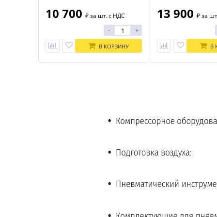
10 700
13 900
₽
за шт. с НДС
₽
за шт
-
+
В КОРЗИНУ
В 