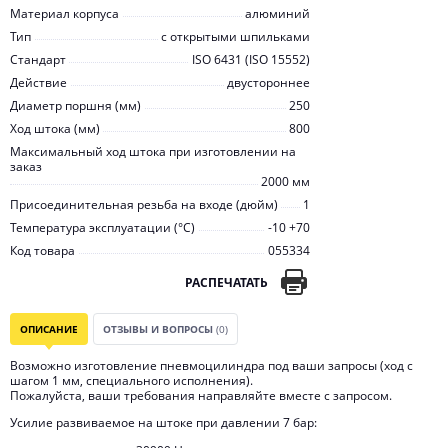
Материал корпуса
алюминий
Тип
с открытыми шпильками
Стандарт
ISO 6431 (ISO 15552)
Действие
двустороннее
Диаметр поршня (мм)
250
Ход штока (мм)
800
Максимальный ход штока при изготовлении на
заказ
2000 мм
Присоединительная резьба на входе (дюйм)
1
Температура эксплуатации (°С)
-10 +70
Код товара
055334
РАСПЕЧАТАТЬ
ОПИСАНИЕ
ОТЗЫВЫ И ВОПРОСЫ
(0)
Возможно изготовление пневмоцилиндра под ваши запросы (ход с
шагом 1 мм, специального исполнения).
Пожалуйста, ваши требования направляйте вместе с запросом.
Усилие развиваемое на штоке при давлении 7 бар: