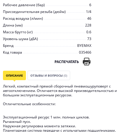
Рабочее давление (бар)
6
Присоединительная резьба (дюйм)
1/4
Расход воздуха (л/мин)
46
Длина (мм)
228
Масса брутто (кг)
0.6
Уровень шума (дБА)
73
Бренд
BYEMAX
Код товара
035466
РАСПЕЧАТАТЬ
ОПИСАНИЕ
ОТЗЫВЫ И ВОПРОСЫ
(0)
Легкий, компактный прямой сборочный пневмошуруповерт с
автоотключением. Отличается высокой производительностью и
большим эксплуатационным ресурсом.
Отличительные особенности:
Эксплуатационный ресурс 1 млн. полных циклов.
Рычажный пуск.
Наружная регулировка момента затяжки.
Планетарная система передачи с игольчатыми подшипниками,