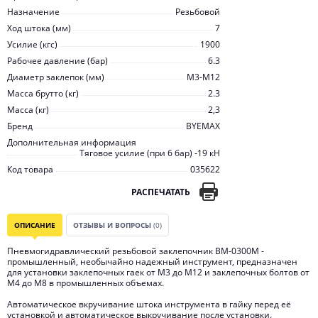
Назначение
Резьбовой
Ход штока (мм)
7
Усилие (кгс)
1900
Рабочее давление (бар)
6.3
Диаметр заклепок (мм)
М3-М12
Масса брутто (кг)
2.3
Масса (кг)
2,3
Бренд
BYEMAX
Дополнительная информация
Тяговое усилие (при 6 бар) -19 кН
Код товара
035622
РАСПЕЧАТАТЬ
ОПИСАНИЕ
ОТЗЫВЫ И ВОПРОСЫ
(0)
Пневмогидравлический резьбовой заклепочник BM-0300M -
промышленный, необычайно надежный инструмент, предназначен
для установки заклепочных гаек от М3 до М12 и заклепочных болтов от
М4 до М8 в промышленных объемах.
Автоматическое вкручивание штока инструмента в гайку перед её
установкой и автоматическое выкручивание после установки.