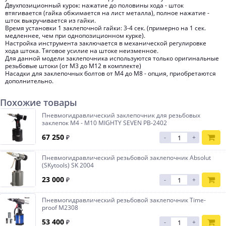
Двухпозиционный курок: нажатие до половины хода - шток
втягивается (гайка обжимается на лист металла), полное нажатие -
шток выкручивается из гайки.
Время установки 1 заклепочной гайки: 3-4 сек. (примерно на 1 сек.
медленнее, чем при однопозиционном курке).
Настройка инструмента заключается в механической регулировке
хода штока. Тяговое усилие на штоке неизменное.
Для данной модели заклепочника используются только оригинальные
резьбовые штоки (от М3 до М12 в комплекте)
Насадки для заклепочных болтов от М4 до М8 - опция, приобретаются
дополнительно.
Похожие товары
Пневмогидравлический заклепочник для резьбовых
заклепок М4 - М10 MIGHTY SEVEN PB-2402
67 250
₽
-
+
Пневмогидравлический резьбовой заклепочник Absolut
(SKytools) SK 2004
23 000
₽
-
+
Пневмогидравлический резьбовой заклепочник Time-
proof M2308
53 400
₽
-
+