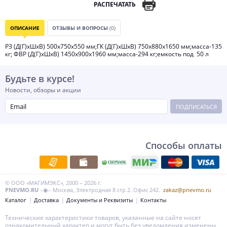
РАСПЕЧАТАТЬ
ОПИСАНИЕ
ОТЗЫВЫ И ВОПРОСЫ
(0)
РЗ (Д(Г)хШхВ) 500х750х550 мм;ГК (Д(Г)хШхВ) 750х880х1650 мм;масса-135
кг; ФВР (Д(Г)хШхВ) 1450х900х1960 мм;масса-294 кг;емкость под 50 л
Будьте в курсе!
Новости, обзоры и акции
ПОДПИСАТЬСЯ
Способы оплаты
© ООО «МАГИМЭКС», 2000 – 2026 г.
PNEVMO.RU
–◉– Москва, Электродная 8 стр 2. Офис 242.
zakaz@pnevmo.ru
Каталог
Доставка
Документы и Реквизиты
Контакты
Технические характеристики товаров, указанные на сайте носят
ознакомительный характер и могут быть без уведомления изменены