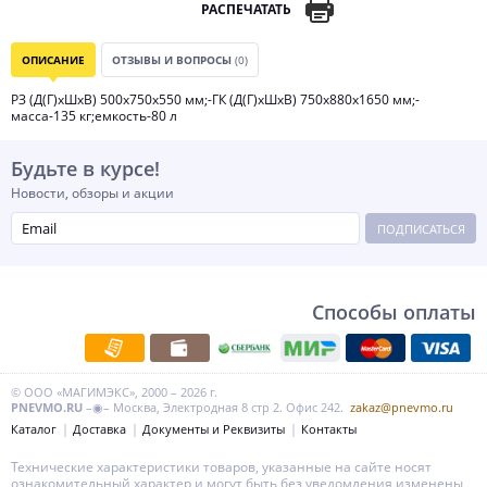
РАСПЕЧАТАТЬ
ОПИСАНИЕ
ОТЗЫВЫ И ВОПРОСЫ
(0)
РЗ (Д(Г)хШхВ) 500х750х550 мм;-ГК (Д(Г)хШхВ) 750х880х1650 мм;-
масса-135 кг;емкость-80 л
Будьте в курсе!
Новости, обзоры и акции
ПОДПИСАТЬСЯ
Способы оплаты
© ООО «МАГИМЭКС», 2000 – 2026 г.
PNEVMO.RU
–◉– Москва, Электродная 8 стр 2. Офис 242.
zakaz@pnevmo.ru
Каталог
Доставка
Документы и Реквизиты
Контакты
Технические характеристики товаров, указанные на сайте носят
ознакомительный характер и могут быть без уведомления изменены