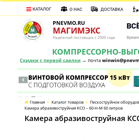
КАТАЛОГ
О НАС
ДОСТАВКА
PNEVMO.RU
ВСЁ
МАГИМЭКС
Надёжный поставщик с 2000 года
Время 
КОМПРЕССОРНО-ВЫГОД
Скидки с первой сделки
→ почта
winwin@pnevm
Главная
Каталог товаров
Пескоструйное оборудо
Камера абразивоструйная КСО – 60-Н-М 60 литров
Камера абразивоструйная КСО