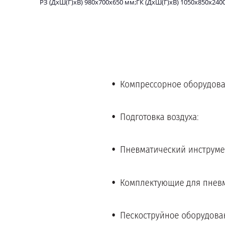
РЗ (ДхШ(Г)хВ) 980х700х650 мм;ГК (ДхШ(Г)хВ) 1050х850х2400