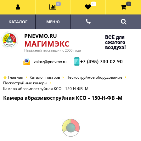
0
0
0
КАТАЛОГ
МЕНЮ
PNEVMO.RU
ВСЁ для
МАГИМЭКС
сжатого
воздуха!
Надёжный поставщик с 2000 года
+7 (495) 730-02-90
zakaz@pnevmo.ru
Главная
Каталог товаров
Пескоструйное оборудование
Пескоструйные камеры
Камера абразивоструйная КСО – 150-Н-ФВ -М
Камера абразивоструйная КСО – 150-Н-ФВ -М