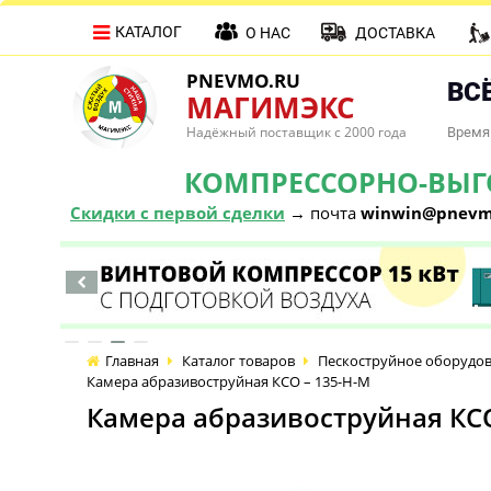
КАТАЛОГ
О НАС
ДОСТАВКА
PNEVMO.RU
ВСЁ
МАГИМЭКС
Надёжный поставщик с 2000 года
Время 
КОМПРЕССОРНО-ВЫГОД
Скидки с первой сделки
→ почта
winwin@pnevm
Главная
Каталог товаров
Пескоструйное оборудо
Камера абразивоструйная КСО – 135-Н-М
Камера абразивоструйная КСО