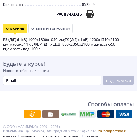
Код товара
052259
РАСПЕЧАТАТЬ
ОПИСАНИЕ
ОТЗЫВЫ И ВОПРОСЫ
(0)
РЗ (Д(Г)хШхВ) 1000х1300х1050 мм;ГК (Д(Г)хШхВ) 1200х1510х2100
мм;масса-344 кг; ФВР (Д(Г)хШхВ) 850х2050х2100 мм;масса-550
кг;емкость под 100 л
Будьте в курсе!
Новости, обзоры и акции
ПОДПИСАТЬСЯ
Способы оплаты
© ООО «МАГИМЭКС», 2000 – 2026 г.
PNEVMO.RU
–◉– Москва, Электродная 8 стр 2. Офис 242.
zakaz@pnevmo.ru
Каталог
Доставка
Документы и Реквизиты
Контакты