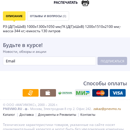
РАСПЕЧАТАТЬ
ОПИСАНИЕ
ОТЗЫВЫ И ВОПРОСЫ
(0)
РЗ (Д(Г)хШхВ) 1000х1300х1050 мм;ГК (Д(Г)хШхВ) 1200х1510х2100 мм;-
масса-344 кг;-емкость 130 литров
Будьте в курсе!
Новости, обзоры и акции
ПОДПИСАТЬСЯ
Способы оплаты
© ООО «МАГИМЭКС», 2000 – 2026 г.
PNEVMO.RU
–◉– Москва, Электродная 8 стр 2. Офис 242.
zakaz@pnevmo.ru
Каталог
Доставка
Документы и Реквизиты
Контакты
Технические характеристики товаров, указанные на сайте носят
ознакомительный характер и могут быть без уведомления изменены