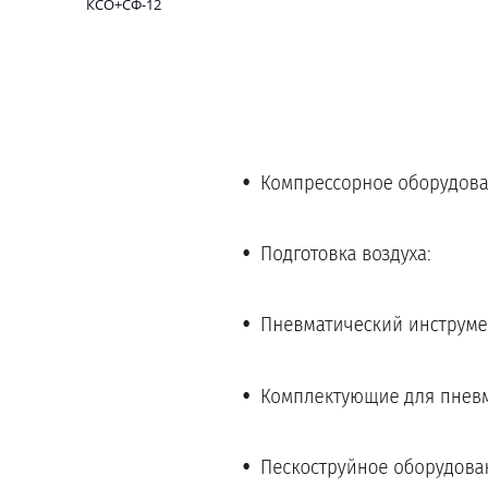
КСО+СФ-12