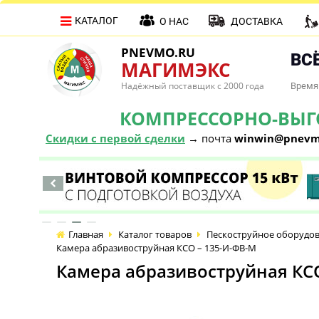
КАТАЛОГ
О НАС
ДОСТАВКА
PNEVMO.RU
ВСЁ
МАГИМЭКС
Надёжный поставщик с 2000 года
Время 
КОМПРЕССОРНО-ВЫГОД
Скидки с первой сделки
→ почта
winwin@pnevm
Главная
Каталог товаров
Пескоструйное оборудо
Камера абразивоструйная КСО – 135-И-ФВ-М
Камера абразивоструйная КС